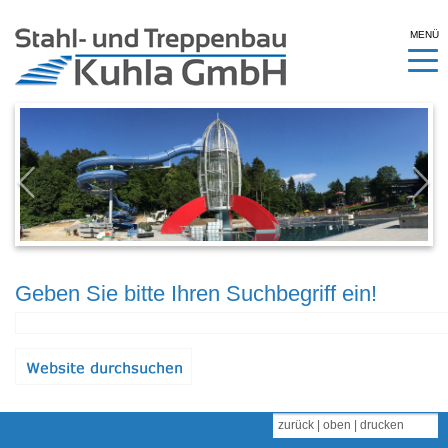
MENÜ
Geben Sie bitte Ihren Suchbegriff ein!
zurück
|
oben
|
drucken